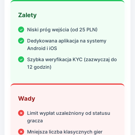
Zalety
Niski próg wejścia (od 25 PLN)
Dedykowana aplikacja na systemy
Android i iOS
Szybka weryfikacja KYC (zazwyczaj do
12 godzin)
Wady
Limit wypłat uzależniony od statusu
gracza
Mniejsza liczba klasycznych gier