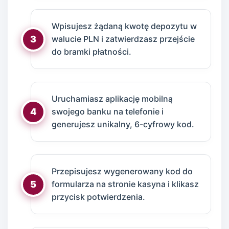
Wpisujesz żądaną kwotę depozytu w
walucie PLN i zatwierdzasz przejście
do bramki płatności.
Uruchamiasz aplikację mobilną
swojego banku na telefonie i
generujesz unikalny, 6-cyfrowy kod.
Przepisujesz wygenerowany kod do
formularza na stronie kasyna i klikasz
przycisk potwierdzenia.