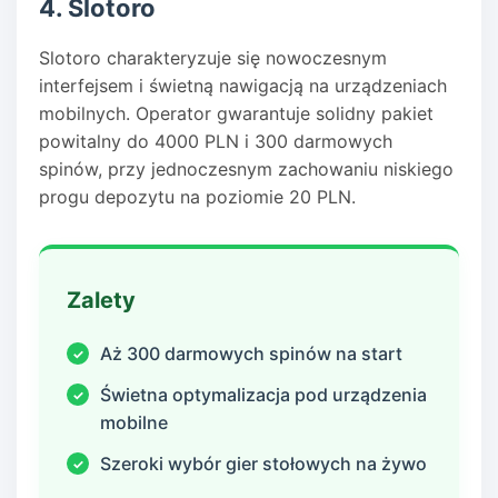
4. Slotoro
Slotoro charakteryzuje się nowoczesnym
interfejsem i świetną nawigacją na urządzeniach
mobilnych. Operator gwarantuje solidny pakiet
powitalny do 4000 PLN i 300 darmowych
spinów, przy jednoczesnym zachowaniu niskiego
progu depozytu na poziomie 20 PLN.
Zalety
Aż 300 darmowych spinów na start
Świetna optymalizacja pod urządzenia
mobilne
Szeroki wybór gier stołowych na żywo