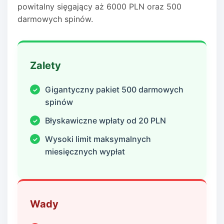
powitalny sięgający aż 6000 PLN oraz 500
darmowych spinów.
Zalety
Gigantyczny pakiet 500 darmowych
spinów
Błyskawiczne wpłaty od 20 PLN
Wysoki limit maksymalnych
miesięcznych wypłat
Wady