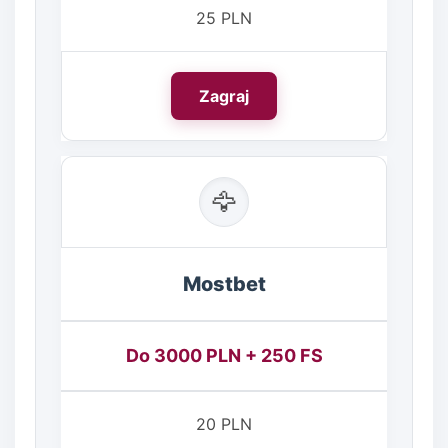
25 PLN
Zagraj
🦅
Mostbet
Do 3000 PLN + 250 FS
20 PLN