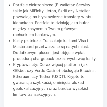
Portfele elektroniczne (E-wallets): Serwisy
takie jak MiFinity, Jeton, Skrill czy Neteller
pozwalają na błyskawiczne transfery w obu
kierunkach. Portfele te działają jako bufor
między kasynem a Twoim głównym
rachunkiem bankowym.
Karty płatnicze: Transakcje kartami Visa i
Mastercard przetwarzane są natychmiast.
Dodatkowym plusem jest objęcie wpłat
procedurą chargeback przez wystawcę karty.
Kryptowaluty: Coraz więcej platform (jak
GG.bet czy Verde Casino) obsługuje Bitcoina,
Ethereum czy Tether (USDT). Krypto to
gwarancja szybkości, ominięcia blokad
geolokalizacyjnych oraz bardzo wysokich
limitów transakcyjnych.