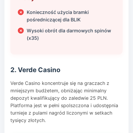
Konieczność użycia bramki
pośredniczącej dla BLIK
Wysoki obrót dla darmowych spinów
(x35)
2. Verde Casino
Verde Casino koncentruje się na graczach z
mniejszym budżetem, obniżając minimalny
depozyt kwalifikujący do zaledwie 25 PLN.
Platforma jest w pełni spolszczona i udostępnia
turnieje z pulami nagród liczonymi w setkach
tysięcy złotych.