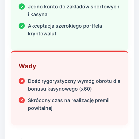
Jedno konto do zakładów sportowych
i kasyna
Akceptacja szerokiego portfela
kryptowalut
Wady
Dość rygorystyczny wymóg obrotu dla
bonusu kasynowego (x60)
Skrócony czas na realizację premii
powitalnej