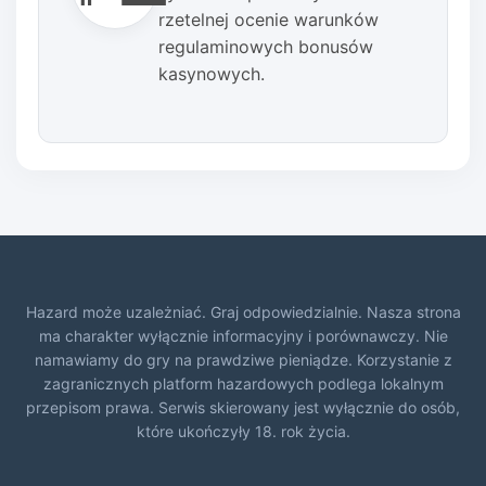
rzetelnej ocenie warunków
regulaminowych bonusów
kasynowych.
Hazard może uzależniać. Graj odpowiedzialnie. Nasza strona
ma charakter wyłącznie informacyjny i porównawczy. Nie
namawiamy do gry na prawdziwe pieniądze. Korzystanie z
zagranicznych platform hazardowych podlega lokalnym
przepisom prawa. Serwis skierowany jest wyłącznie do osób,
które ukończyły 18. rok życia.